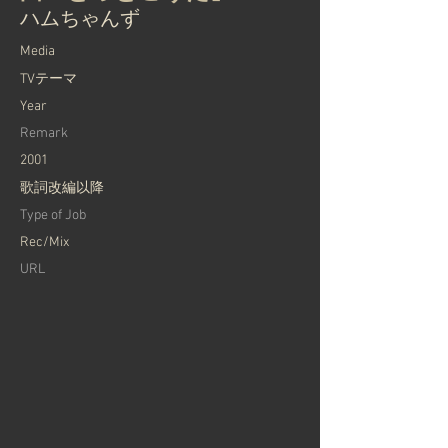
ハムちゃんず
Media
TVテーマ
Year
Remark
2001
歌詞改編以降
Type of Job
Rec/Mix
URL