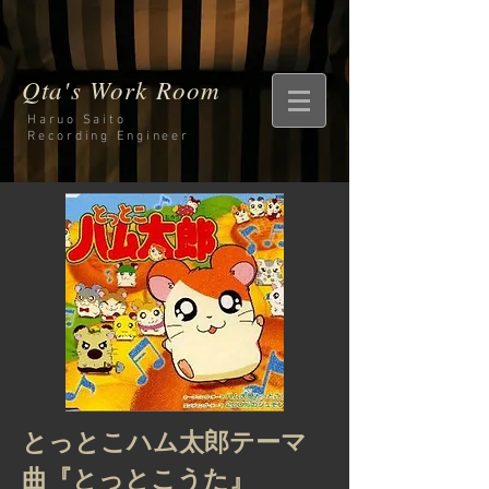
Qta's Work Room
Haruo Saito
Recording
Engineer
とっとこハム太郎テーマ
曲『とっとこうた』