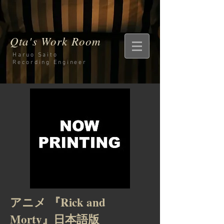
Qta's Work Room
Haruo Saito
Recording
Engineer
アニメ 『Rick and
Morty』日本語版