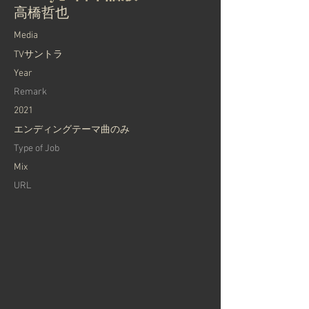
高橋哲也
Media
TVサントラ
Year
Remark
2021
エンディングテーマ曲のみ
Type of Job
Mix
URL