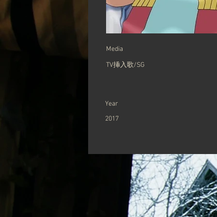
Media
TV挿入歌/SG
Year
2017