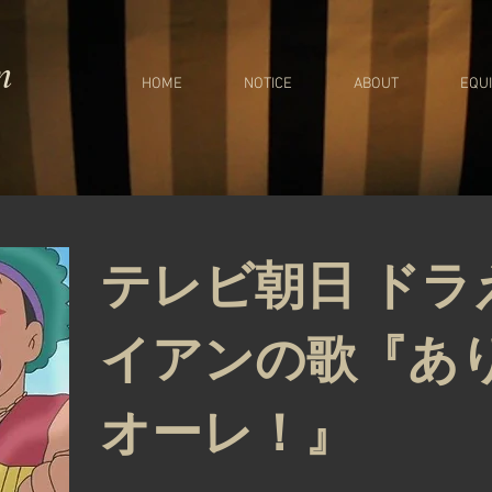
m
HOME
NOTICE
ABOUT
EQU
テレビ朝日 ドラ
イアンの歌『あ
オーレ！』