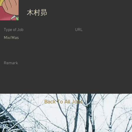
木村昴
Type of Job
URL
Mix/Mas
Remark
Back To All Jobs