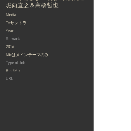
堀向直之＆高橋哲也
Media
TVサントラ
Year
Remark
2016
Mixはメインテーマのみ
Type of Job
Rec/Mix
URL