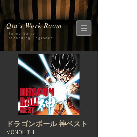
Qta's Work Room
Haruo Saito
Recording
Engineer
ドラゴンボール 神ベスト
MONOLITH