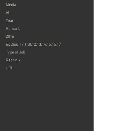
Media
AL
Year
Remark
2016
ex.Disc 1 / Tr.8,12,13,14,15,16,17
Type of Job
Rec/Mix
URL