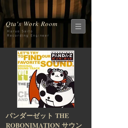
Qta's Work Room
Haruo Saito
Recording
Engineer
パンダーゼット THE
ROBONIMATION サウン