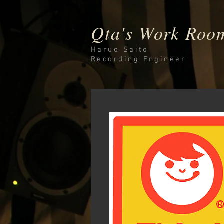
Qta's Work Roo
Haruo Saito
Recording
Engineer