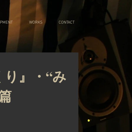
IPMENT
WORKS
CONTACT
くり』・“み
篇