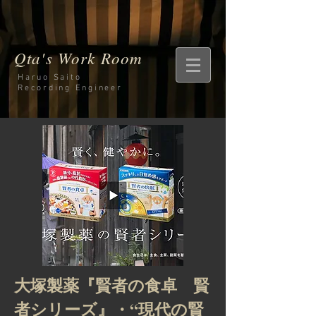
Qta's Work Room
Haruo Saito
Recording
Engineer
大塚製薬『賢者の食卓 賢
者シリーズ』・“現代の賢