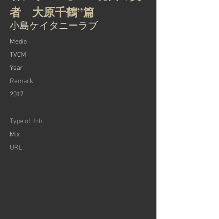
者 大原千鶴”篇
小島ケイタニーラブ
Media
TVCM
Year
Remark
2017
Type of Job
Mix
URL