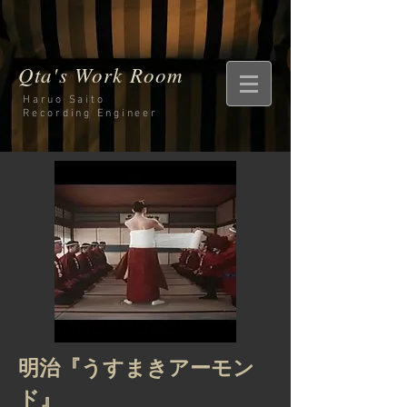
Qta's Work Room
Haruo Saito
Recording
Engineer
明治『うすまきアーモン
ド』