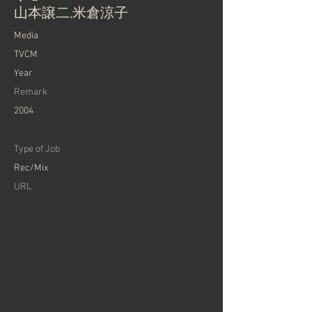
山本譲二,米倉涼子
Media
TVCM
Year
Remark
2004
Type of Job
Rec/Mix
URL