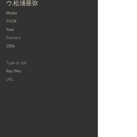
ウ,松浦亜弥
​Media
TVCM
Year
Remark
2004
Type of Job
Rec/Mix
​URL