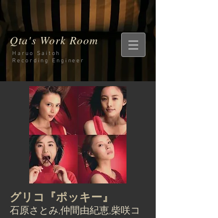
Qta's Work Room
Haruo Saitoh
Recording
Engineer
グリコ『ポッキー』
石原さとみ,仲間由紀恵,柴咲コ