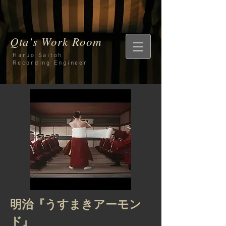
Qta's Work Room
Haruo Saitoh
Recording
Engineer
明治『うすまきアーモン
ド』