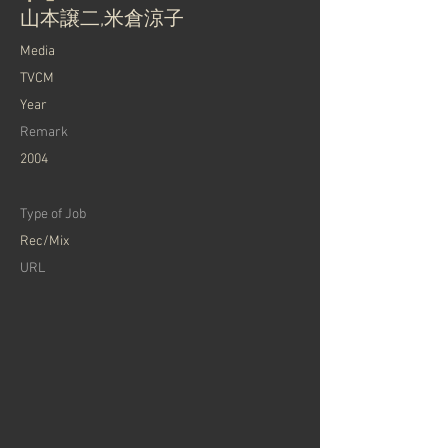
山本譲二,米倉涼子
​Media
TVCM
Year
Remark
2004
Type of Job
Rec/Mix
​URL